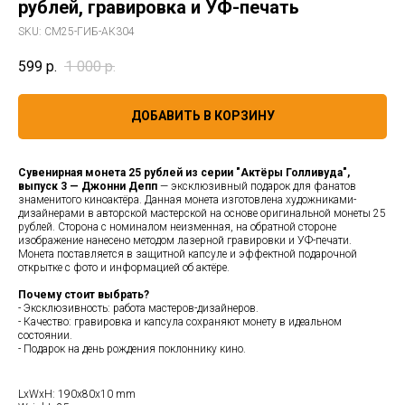
рублей, гравировка и УФ-печать
SKU:
СМ25-ГИБ-АК304
599
р.
1 000
р.
ДОБАВИТЬ В КОРЗИНУ
Сувенирная монета 25 рублей из серии "Актёры Голливуда",
выпуск 3 — Джонни Депп
— эксклюзивный подарок для фанатов
знаменитого киноактёра. Данная монета изготовлена художниками-
дизайнерами в авторской мастерской на основе оригинальной монеты 25
рублей. Сторона с номиналом неизменная, на обратной стороне
изображение нанесено методом лазерной гравировки и УФ-печати.
Монета поставляется в защитной капсуле и эффектной подарочной
открытке с фото и информацией об актёре.
Почему стоит выбрать?
- Эксклюзивность: работа мастеров-дизайнеров.
- Качество: гравировка и капсула сохраняют монету в идеальном
состоянии.
- Подарок на день рождения поклоннику кино.
LxWxH: 190x80x10 mm