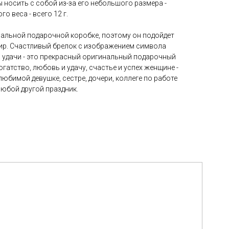
ы носить с собой из-за его небольшого размера -
го веса - всего 12 г.
нальной подарочной коробке, поэтому он подойдет
ир. Счастливый брелок с изображением символа
а удачи - это прекрасный оригинальный подарочный
огатство, любовь и удачу, счастье и успех женщине -
 любимой девушке, сестре, дочери, коллеге по работе
любой другой праздник.