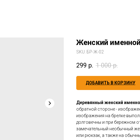
Женский именной
SKU:
БР-Ж-02
299
р.
1 000
р.
ДОБАВИТЬ В КОРЗИНУ
Деревянный женский именной
обратной стороне - изображен
изображения на брелке выпол
долговечны и при бережном от
замечательный необычный жен
или рюкзак, а также на обыч