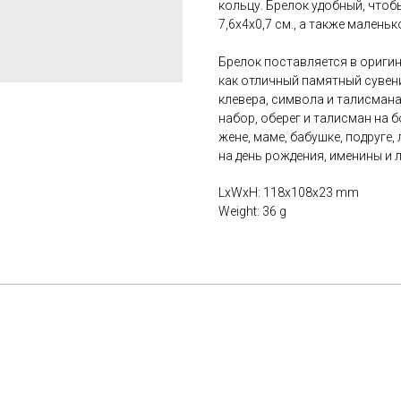
кольцу. Брелок удобный, чтоб
7,6х4х0,7 см., а также маленько
Брелок поставляется в ориги
как отличный памятный сувен
клевера, символа и талисман
набор, оберег и талисман на б
жене, маме, бабушке, подруге,
на день рождения, именины и 
LxWxH: 118x108x23 mm
Weight: 36 g