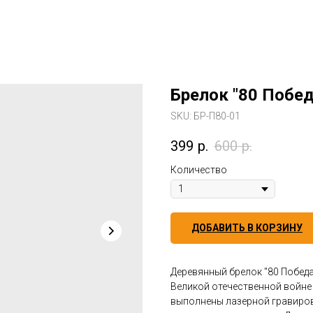
Брелок "80 Побед
SKU:
БР-П80-01
399
р.
600
р.
Количество
ДОБАВИТЬ В КОРЗИНУ
Деревянный брелок "80 Победа
Великой отечественной войне 
выполнены лазерной гравиров