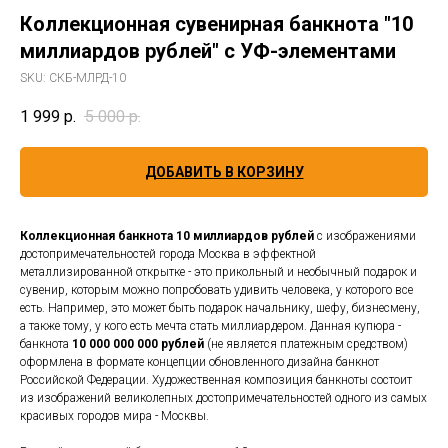
Коллекционная сувенирная банкнота "10
миллиардов рублей" с УФ-элементами
SKU:
СКБ-МЛРД-10
1 999
р.
5 000
р.
ДОБАВИТЬ В КОРЗИНУ
Коллекционная банкнота 10 миллиардов рублей
с изображениями
достопримечательностей города Москва в эффектной
металлизированной открытке - это прикольный и необычный подарок и
сувенир, которым можно попробовать удивить человека, у которого все
есть. Например, это может быть подарок начальнику, шефу, бизнесмену,
а также тому, у кого есть мечта стать миллиардером. Данная купюра -
банкнота
10 000 000 000 рублей
(не является платежным средством)
оформлена в формате концепции обновленного дизайна банкнот
Российской Федерации. Художественная композиция банкноты состоит
из изображений великолепных достопримечательностей одного из самых
красивых городов мира - Москвы.