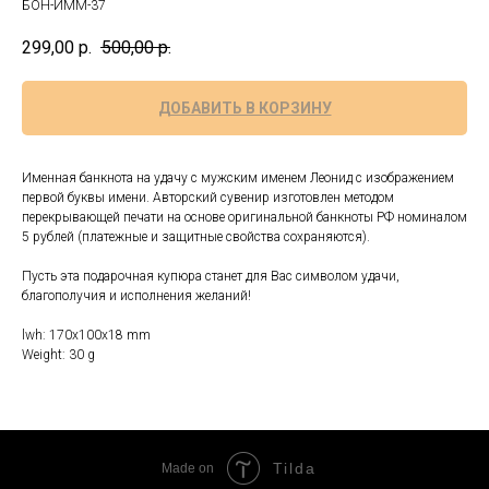
БОН-ИММ-37
299,00
р.
500,00
р.
ДОБАВИТЬ В КОРЗИНУ
Именная банкнота на удачу с мужским именем Леонид с изображением
первой буквы имени. Авторский сувенир изготовлен методом
перекрывающей печати на основе оригинальной банкноты РФ номиналом
5 рублей (платежные и защитные свойства сохраняются).
Пусть эта подарочная купюра станет для Вас символом удачи,
благополучия и исполнения желаний!
lwh: 170x100x18 mm
Weight: 30 g
Tilda
Made on