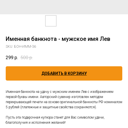
Именная банкнота - мужское имя Лев
SKU:
БОН-ИММ-36
299
р.
500
р.
ДОБАВИТЬ В КОРЗИНУ
Именная банкнота на удачу с мужским именем Лев с изображением
первой буквы имени. Авторский сувенир изготовлен методом
перекрывающей печати на основе оригинальной банкноты РФ номиналом
5 рублей (платежные и защитные свойства сохраняются).
Пусть эта подарочная купюра станет для Вас символом удачи,
благополучия и исполнения желаний!