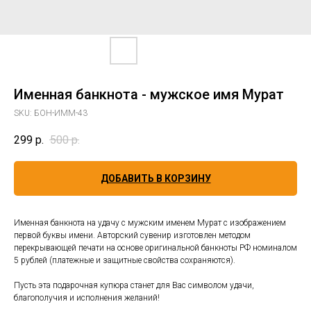
Именная банкнота - мужское имя Мурат
SKU:
БОН-ИММ-43
299
р.
500
р.
ДОБАВИТЬ В КОРЗИНУ
Именная банкнота на удачу с мужским именем Мурат с изображением
первой буквы имени. Авторский сувенир изготовлен методом
перекрывающей печати на основе оригинальной банкноты РФ номиналом
5 рублей (платежные и защитные свойства сохраняются).
Пусть эта подарочная купюра станет для Вас символом удачи,
благополучия и исполнения желаний!