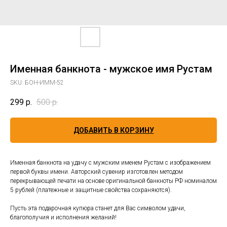
Именная банкнота - мужское имя Рустам
SKU:
БОН-ИММ-52
299
р.
500
р.
ДОБАВИТЬ В КОРЗИНУ
Именная банкнота на удачу с мужским именем Рустам с изображением
первой буквы имени. Авторский сувенир изготовлен методом
перекрывающей печати на основе оригинальной банкноты РФ номиналом
5 рублей (платежные и защитные свойства сохраняются).
Пусть эта подарочная купюра станет для Вас символом удачи,
благополучия и исполнения желаний!