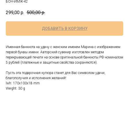
БОН-ИМЖ-42
299,00
р.
500,00
р.
ДОБАВИТЬ В КОРЗИНУ
Именная банкнота на удачу с женским именем Марина с изображением
первой буквы имени. Авторский сувенир изготовлен методом
перекрывающей печати на основе оригинальной банкноты РФ номиналом
5 рублей (платежные и защитные свойства сохраняются).
Пусть эта подарочная купюра станет для Вас символом удачи,
благополучия и исполнения желаний!
lwh: 170x100x18 mm
Weight: 30 g