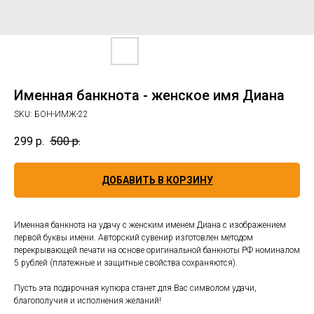
Именная банкнота - женское имя Диана
SKU:
БОН-ИМЖ-22
299
р.
500
р.
ДОБАВИТЬ В КОРЗИНУ
Именная банкнота на удачу с женским именем Диана с изображением
первой буквы имени. Авторский сувенир изготовлен методом
перекрывающей печати на основе оригинальной банкноты РФ номиналом
5 рублей (платежные и защитные свойства сохраняются).
Пусть эта подарочная купюра станет для Вас символом удачи,
благополучия и исполнения желаний!