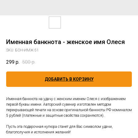
Именная банкнота - женское имя Олеся
SKU:
БОН-ИМЖ-51
299
р.
500
р.
ДОБАВИТЬ В КОРЗИНУ
Именная банкнота на удачу с женским именем Олеся с изображением
первой буквы имени. Авторский сувенир изготовлен методом
перекрывающей печати на основе оригинальной банкноты РФ номиналом
5 рублей (платежные и защитные свойства сохраняются).
Пусть эта подарочная купюра станет для Вас символом удачи,
благополучия и исполнения желаний!