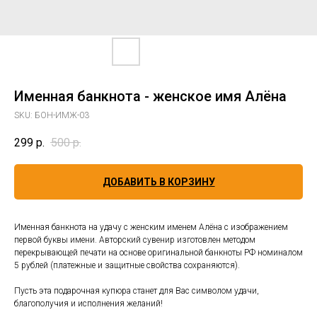
Именная банкнота - женское имя Алёна
SKU:
БОН-ИМЖ-03
299
р.
500
р.
ДОБАВИТЬ В КОРЗИНУ
Именная банкнота на удачу с женским именем Алёна с изображением
первой буквы имени. Авторский сувенир изготовлен методом
перекрывающей печати на основе оригинальной банкноты РФ номиналом
5 рублей (платежные и защитные свойства сохраняются).
Пусть эта подарочная купюра станет для Вас символом удачи,
благополучия и исполнения желаний!