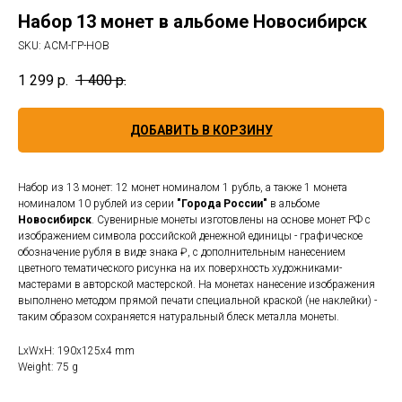
Набор 13 монет в альбоме Новосибирск
SKU:
АСМ-ГР-НОВ
1 299
р.
1 400
р.
ДОБАВИТЬ В КОРЗИНУ
Набор из 13 монет: 12 монет номиналом 1 рубль, а также 1 монета
номиналом 10 рублей из серии
"Города России"
в альбоме
Новосибирск
. Сувенирные монеты изготовлены на основе монет РФ с
изображением символа российской денежной единицы - графическое
обозначение рубля в виде знака ₽, с дополнительным нанесением
цветного тематического рисунка на их поверхность художниками-
мастерами в авторской мастерской. На монетах нанесение изображения
выполнено методом прямой печати специальной краской (не наклейки) -
таким образом сохраняется натуральный блеск металла монеты.
LxWxH: 190x125x4 mm
Weight: 75 g