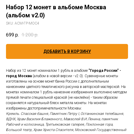
Набор 12 монет в альбоме Москва
(альбом v2.0)
SKU:
АСМ-ГР-МОС4
699
р.
1 200
р.
ДОБАВИТЬ В КОРЗИНУ
Набор из 12 монет номиналом 1 рубль в альбоме
"Города России" -
город Москва
(альбом в новой версии - v2.0). Сувенирные монеты
изготовлены на основе монет банка России с дополнительным
нанесением цветного тематического рисунка в авторской мастерской. На
монетах номиналом 1 рубль нанесение изображения выполнено методом
прямой печати специальной краской (не наклейки) - таким образом
сохраняется натуральный блеск металла монеты. На монетах
изображены достопримечательности Москвы:
Кремль. Спасская башня, Памятник Петру I, Останкинская телебашня,
ВДНХ, Храм Василия Блаженного, Мавзолей В.И.Ленина, памятник
Рабочий и колхозница, Третьяковская галерея, Поклонная гора,
Большой театр, Храм Христа Спасителя, Московский Государственный