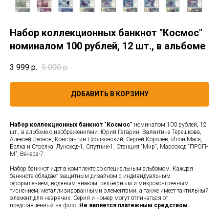
Набор коллекционных банкнот "Космос"
номиналом 100 рублей, 12 шт., в альбоме
3 999
р.
5 000
р.
ДОБАВИТЬ В КОРЗИНУ
Набор коллекционных банкнот "Космос"
номиналом 100 рублей, 12
шт., в альбоме с изображениями: Юрий Гагарин, Валентина Терешкова,
Алексей Леонов, Константин Циолковский, Сергей Королёв, Илон Маск,
Белка и Стрелка, Луноход-1, Спутник-1, Станция "Мир", Марсоход "ПРОП-
М", Венера-7.
Набор банкнот идет в комплекте со специальным альбомом. Каждая
банкнота обладает защитным дизайном с индивидуальным
оформлением, водяным знаком, рельефным и микроконгревным
тиснением, металлизированными элементами, а также имеет тактильный
элемент для незрячих. Серия и номер могут отличаться от
представленных на фото.
Не является платежным средством.