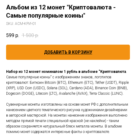
Альбом из 12 монет "Криптовалюта -
Самые популярные коины"
SKU:
АСМ-КРИ-01
599
р.
1 500
р.
ДОБАВИТЬ В КОРЗИНУ
Набор из 12 монет номиналом 1 рубль в альбоме "Криптовалюта
.
Самые популярные коины" с изображением знаков, логотипов
криптовалют: Биткоин Bitcoin (BTC), Ethereum (ETC), Tether (USDT), Ripple
(XRP), USD Coin (USDC), Solana (SOL), Cardano (ADA), Binance Coin (BNB),
Dogecoin (DOGE), Litecoin (LTC), Avalanche (AVAX), Terra Classic (LUNC).
Сувенирные монеты изготовлены на основе монет РФ с дополнительным
нанесением цветного тематического рисунка художниками-дизайнерами
в авторской мастерской. На монетах нанесение изображения выполнено
методом прямой печати специальной краской (не наклейки) - таким
образом сохраняется натуральный блеск металла монеты. В альбоме
помимо монет содержатся интересные факты о криптовалюте.