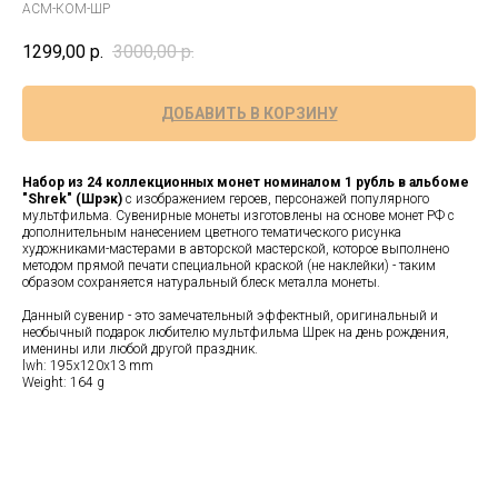
АСМ-КОМ-ШР
1299,00
р.
3000,00
р.
ДОБАВИТЬ В КОРЗИНУ
Набор из 24 коллекционных монет номиналом 1 рубль в альбоме
"Shrek" (Шрэк)
с изображением героев, персонажей популярного
мультфильма. Сувенирные монеты изготовлены на основе монет РФ с
дополнительным нанесением цветного тематического рисунка
художниками-мастерами в авторской мастерской, которое выполнено
методом прямой печати специальной краской (не наклейки) - таким
образом сохраняется натуральный блеск металла монеты.
Данный сувенир - это замечательный эффектный, оригинальный и
необычный подарок любителю мультфильма Шрек на день рождения,
именины или любой другой праздник.
lwh: 195x120x13 mm
Weight: 164 g