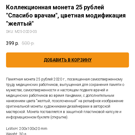
Коллекционная монета 25 рублей
"Спасибо врачам", цветная модификация
"желтый"
SKU:
М25-2020-03
399
р.
500
р.
ДОБАВИТЬ В КОРЗИНУ
Памятная монета 25 рублей 2020 г., посвященная самоотверженному
труду медицинских работников, выпущенная для сохранения памяти о
мужестве, самоотверженности и настоящем подвиге врачей и
медицинских работников во время пандемии, с дополнительным
нанесением цвета "желтый, позолоченный" на рельефное изображение
оригинальной монеты художниками-дизайнерами в авторской
мастерской. Монета поставляется в защитной пластиковой капсуле и
информационном буклете (открытке).
LxWxH: 200x100x20 mm
Weight: 30 g