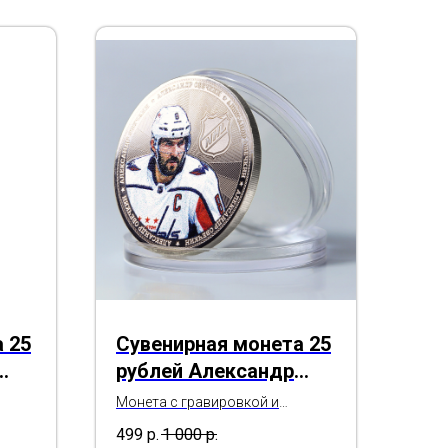
 25
Сувенирная монета 25
рублей Александр
s
Овечкин - NHL
Монета с гравировкой и
 и
цветной печатью в капсуле и
499
р.
1 000
р.
подарочной открытке