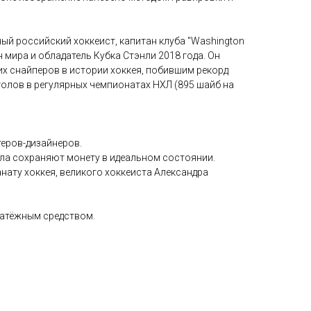
ный российский хоккеист, капитан клуба "Washington
н мира и обладатель Кубка Стэнли 2018 года. Он
их снайперов в истории хоккея, побившим рекорд
голов в регулярных чемпионатах НХЛ (895 шайб на
еров-дизайнеров.
ла сохраняют монету в идеальном состоянии.
нату хоккея, великого хоккеиста Александра
латёжным средством.