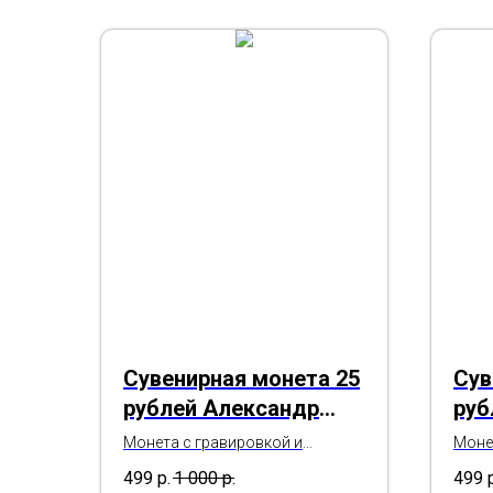
Сувенирная монета 25
Сув
рублей Александр
руб
Овечкин - Washington
202
Монета с гравировкой и
Моне
цветной печатью в капсуле и
цветн
Capitals
499
р.
1 000
р.
499
подарочной открытке
пода