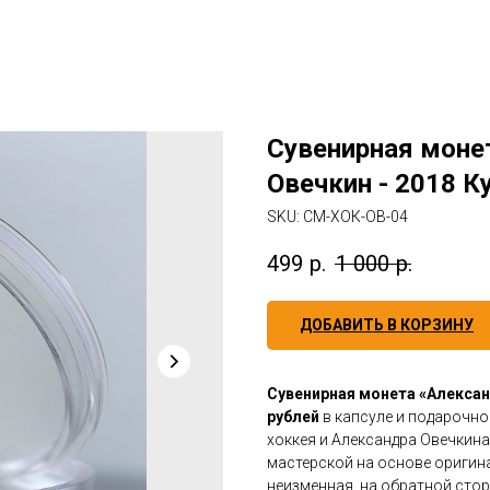
Сувенирная моне
Овечкин - 2018 К
SKU:
СМ-ХОК-ОВ-04
499
р.
1 000
р.
ДОБАВИТЬ В КОРЗИНУ
Сувенирная монета «Алексан
рублей
в капсуле и подарочн
хоккея и Александра Овечкина
мастерской на основе оригин
неизменная, на обратной сто