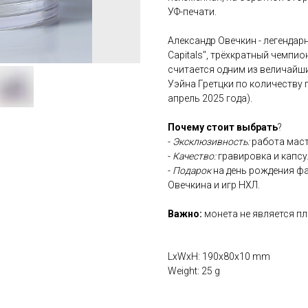
УФ-печати.
Александр Овечкин - легендар
Capitals", трёхкратный чемпио
считается одним из величайш
Уэйна Гретцки по количеству 
апрель 2025 года).
Почему стоит выбрать
?
-
Эксклюзивность:
работа маст
-
Качество:
гравировка и капсу
-
Подарок
на день рождения фа
Овечкина и игр НХЛ.
Важно:
монета не является п
LxWxH: 190x80x10 mm
Weight: 25 g