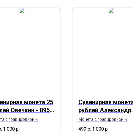
енирная монета 25
Сувенирная монета
лей Овечкин - 895 /
рублей Александр
5
Овечкин - 895 Goal
та с гравировкой и
Монета с гравировкой и
ой печатью в капсуле и
цветной печатью в капсуле
р.
1 000
р.
499
р.
1 000
р.
рочной открытке
подарочной открытке