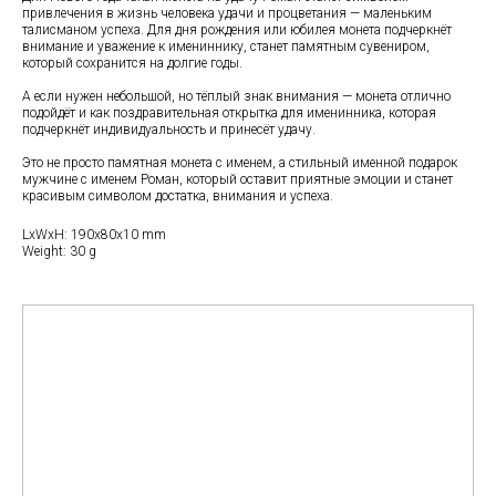
привлечения в жизнь человека удачи и процветания — маленьким
талисманом успеха. Для дня рождения или юбилея монета подчеркнёт
внимание и уважение к имениннику, станет памятным сувениром,
который сохранится на долгие годы.
А если нужен небольшой, но тёплый знак внимания — монета отлично
подойдёт и как поздравительная открытка для именинника, которая
подчеркнёт индивидуальность и принесёт удачу.
Это не просто памятная монета с именем, а стильный именной подарок
мужчине с именем Роман, который оставит приятные эмоции и станет
красивым символом достатка, внимания и успеха.
LxWxH: 190x80x10 mm
Weight: 30 g