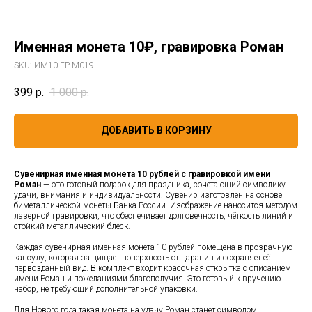
Именная монета 10₽, гравировка Роман
SKU:
ИМ10-ГР-М019
399
р.
1 000
р.
ДОБАВИТЬ В КОРЗИНУ
Сувенирная именная монета 10 рублей с гравировкой имени
Роман
— это готовый подарок для праздника, сочетающий символику
удачи, внимания и индивидуальности. Сувенир изготовлен на основе
биметаллической монеты Банка России. Изображение наносится методом
лазерной гравировки, что обеспечивает долговечность, чёткость линий и
стойкий металлический блеск.
Каждая сувенирная именная монета 10 рублей помещена в прозрачную
капсулу, которая защищает поверхность от царапин и сохраняет её
первозданный вид. В комплект входит красочная открытка с описанием
имени Роман и пожеланиями благополучия. Это готовый к вручению
набор, не требующий дополнительной упаковки.
Для Нового года такая монета на удачу Роман станет символом