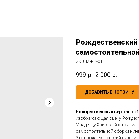
Рождественский 
самостоятельной
SKU:
М-РВ-01
999
р.
2 000
р.
ДОБАВИТЬ В КОРЗИНУ
Рождественский вертеп
- не
изображающая сцену Рождест
Младенцу Христу. Состоит из н
самостоятельной сборки и лег
Этот рождественский сувенир