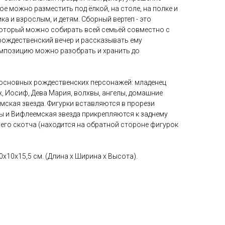
ое можно разместить под ёлкой, на столе, на полке и
а и взрослым, и детям. Сборный вертеп - это
который можно собирать всей семьёй совместно с
рождественский вечер и рассказывать ему
мпозицию можно разобрать и хранить до
и основных рождественских персонажей: младенец
, Иосиф, Дева Мария, волхвы, ангелы, домашние
мская звезда. Фигурки вставляются в прорези
ы и Вифлеемская звезда прикрепляются к заднему
го скотча (находится на обратной стороне фигурок
х10х15,5 см. (Длина х Ширина х Высота).