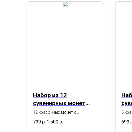
Набор из 12
Наб
сувенирных монет
сув
"Год Красной
"Го
12 красочных монет с
6 кр
пожеланиями в альбоме
поже
Огненной Лошади
Лош
799
р.
1 500
р.
699
2026"