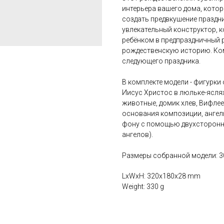
интерьера вашего дома, котор
создать предвкушение праздник
увлекательный конструктор, 
ребёнком в предпраздничный 
рождественскую историю. Ко
следующего праздника.
В комплекте модели - фигурк
Иисус Христос в люльке-яслях
животные, домик хлев, Вифлее
основания композиции, ангел
фону с помощью двухсторонне
ангелов).
Размеры собранной модели: 30
LxWxH: 320x180x28 mm
Weight: 330 g