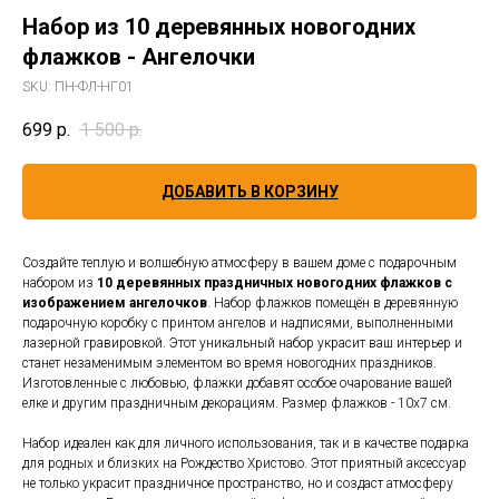
Набор из 10 деревянных новогодних
флажков - Ангелочки
SKU:
ПН-ФЛ-НГ01
699
р.
1 500
р.
ДОБАВИТЬ В КОРЗИНУ
Создайте теплую и волшебную атмосферу в вашем доме с подарочным
набором из
10 деревянных праздничных новогодних флажков с
изображением ангелочков
. Набор флажков помещён в деревянную
подарочную коробку с принтом ангелов и надписями, выполненными
лазерной гравировкой. Этот уникальный набор украсит ваш интерьер и
станет незаменимым элементом во время новогодних праздников.
Изготовленные с любовью, флажки добавят особое очарование вашей
елке и другим праздничным декорациям. Размер флажков - 10х7 см.
Набор идеален как для личного использования, так и в качестве подарка
для родных и близких на Рождество Христово. Этот приятный аксессуар
не только украсит праздничное пространство, но и создаст атмосферу