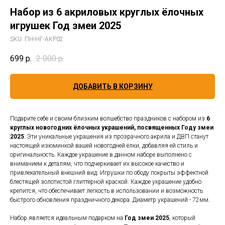
Набор из 6 акриловых круглых ёлочных
игрушек Год змеи 2025
SKU:
ПН-НГ-АКР02
699
р.
2 000
р.
ДОБАВИТЬ В КОРЗИНУ
Подарите себе и своим близким волшебство праздников с набором из
6
круглых новогодних ёлочных украшений, посвященных Году змеи
2025
. Эти уникальные украшения из прозрачного акрила и ДВП станут
настоящей изюминкой вашей новогодней ёлки, добавляя ей стиль и
оригинальность. Каждое украшение в данном наборе выполнено с
вниманием к деталям, что подчеркивает их высокое качество и
привлекательный внешний вид. Игрушки по ободу покрыты эффектной
блестящей золотистой глиттерной краской. Каждое украшение удобно
крепится, что обеспечивает легкость в использовании и возможность
быстрого обновления праздничного декора. Диаметр украшений - 72мм.
Набор является идеальным подарком на
Год змеи 2025
, который