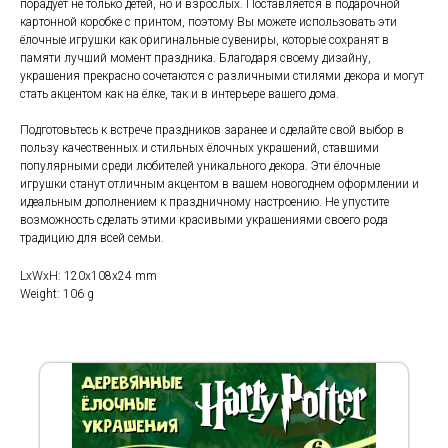
порадует не только детей, но и взрослых. Поставляется в подарочной
картонной коробке с принтом, поэтому Вы можете использовать эти
ёлочные игрушки как оригинальные сувениры, которые сохранят в
памяти лучший момент праздника. Благодаря своему дизайну,
украшения прекрасно сочетаются с различными стилями декора и могут
стать акцентом как на ёлке, так и в интерьере вашего дома.
Подготовьтесь к встрече праздников заранее и сделайте свой выбор в
пользу качественных и стильных ёлочных украшений, ставшими
популярными среди любителей уникального декора. Эти ёлочные
игрушки станут отличным акцентом в вашем новогоднем оформлении и
идеальным дополнением к праздничному настроению. Не упустите
возможность сделать этими красивыми украшениями своего рода
традицию для всей семьи.
LxWxH: 120x108x24 mm
Weight: 106 g