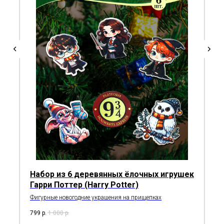
Набор из 6 деревянных ёлочных игрушек
Гарри Поттер (Harry Potter)
Фигурные новогодние украшения на прищепках
799
р.
1 000
р.