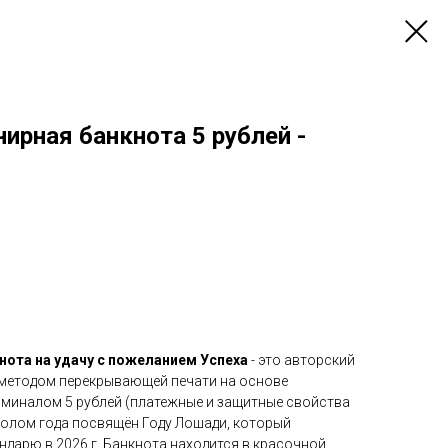
ирная банкнота 5 рублей -
нота на удачу с пожеланием Успеха
- это авторский
 методом перекрывающей печати на основе
миналом 5 рублей (платежные и защитные свойства
волом года посвящён Году Лошади, который
ндарю в 2026 г. Банкнота находится в красочной