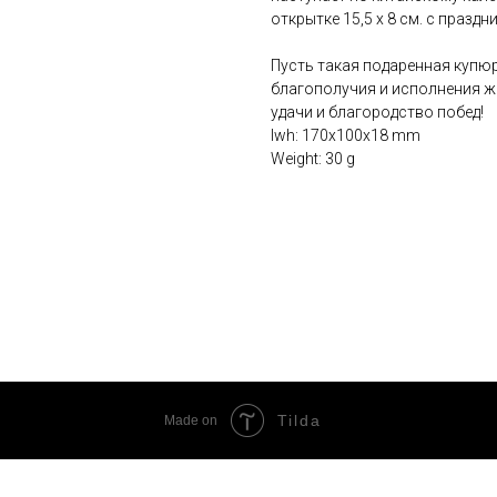
открытке 15,5 х 8 см. с праз
Пусть такая подаренная купюр
благополучия и исполнения ж
удачи и благородство побед!
lwh: 170x100x18 mm
Weight: 30 g
Tilda
Made on