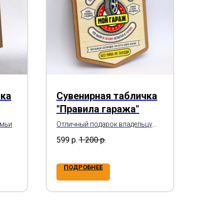
чка
Сувенирная табличка
"Правила гаража"
емьи
Отличный подарок владельцу
гаража
599
р.
1 200
р.
ПОДРОБНЕЕ