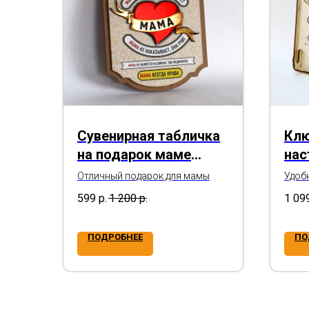
Сувенирная табличка
Клю
на подарок маме
нас
"Правила мамы"
"Пр
Отличный подарок для мамы
Удобн
так и
дом
599
р.
1 200
р.
1 09
ново
День 
ПОДРОБНЕЕ
ПО