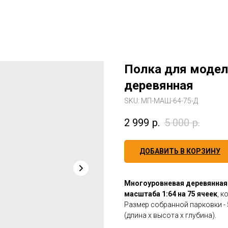
Полка для моделе
деревянная
SKU:
МП-МАШ-64-75-Д
2 999
р.
5 000
р.
ДОБАВИТЬ В КОРЗИНУ
Многоуровневая деревянная
масштаба 1:64 на 75 ячеек
, 
Размер собранной парковки - 5
(длина х высота х глубина).