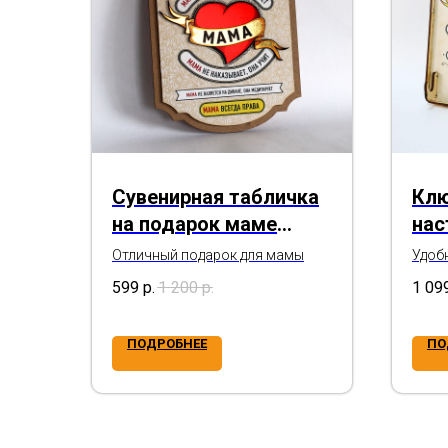
Сувенирная табличка
Клю
на подарок маме
нас
"Правила мамы"
"Пр
Отличный подарок для мамы
Удобн
так и
дом
599
р.
1 200
р.
1 09
ново
День 
ПОДРОБНЕЕ
ПО