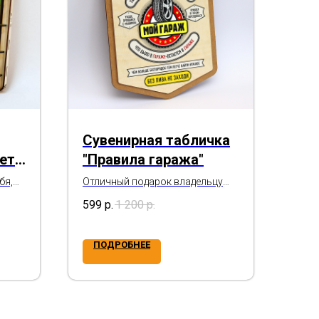
Сувенирная табличка
ет
"Правила гаража"
бя,
Отличный подарок владельцу
е,
гаража
599
р.
1 200
р.
ПОДРОБНЕЕ