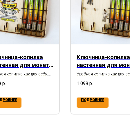
чница-копилка
Ключница-копилка
тенная для монет
настенная для мон
авила дома. Наш
"Правила дома"
ая копилка как для себя,
Удобная копилка как для се
 на подарок (паре на
так и на подарок (Новосель
"
9
р.
1 099
р.
селье, окончание ремонта,
окончание ремонта, День
Рождения и т.д.)
Рождения и т.д.)
ДРОБНЕЕ
ПОДРОБНЕЕ