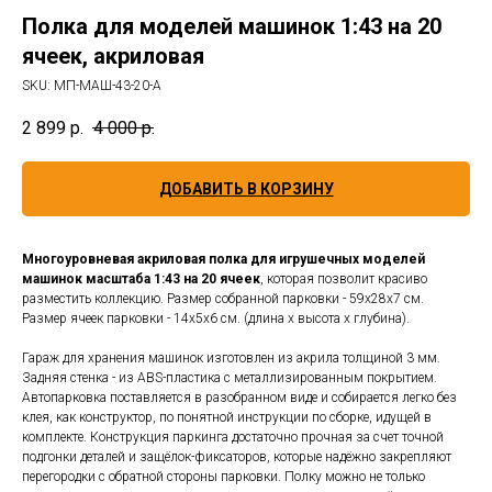
Полка для моделей машинок 1:43 на 20
ячеек, акриловая
SKU:
МП-МАШ-43-20-А
2 899
р.
4 000
р.
ДОБАВИТЬ В КОРЗИНУ
Многоуровневая акриловая полка для игрушечных моделей
машинок масштаба 1:43 на 20 ячеек
, которая позволит красиво
разместить коллекцию. Размер собранной парковки - 59х28х7 см.
Размер ячеек парковки - 14х5х6 см. (длина х высота х глубина).
Гараж для хранения машинок изготовлен из акрила толщиной 3 мм.
Задняя стенка - из ABS-пластика с металлизированным покрытием.
Автопарковка поставляется в разобранном виде и собирается легко без
клея, как конструктор, по понятной инструкции по сборке, идущей в
комплекте. Конструкция паркинга достаточно прочная за счет точной
подгонки деталей и защёлок-фиксаторов, которые надёжно закрепляют
перегородки с обратной стороны парковки. Полку можно не только