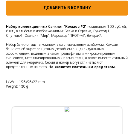
ДОБАВИТЬ В КОРЗИНУ
Набор коллекционных банкнот "Космос #2"
номиналом 100 рублей,
6 шт., в альбоме с изображениями: Белка и Стрелка, Луноход-1,
Спутник-1, Станция "Мир", Марсоход "ПРОП-М", Венера-7.
Набор банкнот идет в комплекте со специальным альбомом. Каждая
банкнота обладает защитным дизайном с индивидуальным
оформлением, водяным знаком, рельефным и микроконгревным
тиснением, металлизированными элементами, а также имеет тактильный
элемент для незрячих. Серия и номер могут отличаться от
представленных на фото.
Не является платежным средством.
LxWxH: 196x96x22 mm
Weight: 130 g