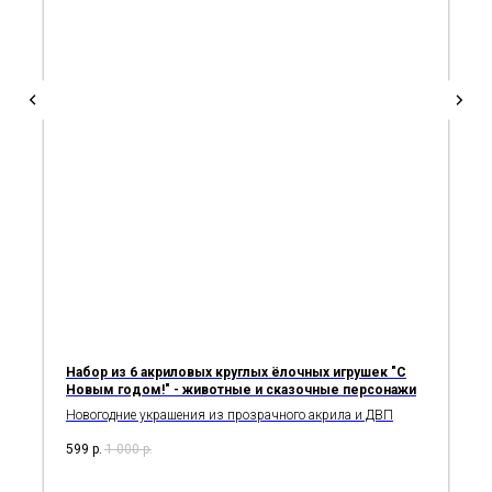
Набор из 6 акриловых круглых ёлочных игрушек "С
Новым годом!" - животные и сказочные персонажи
Новогодние украшения из прозрачного акрила и ДВП
599
р.
1 000
р.