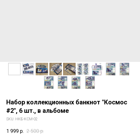
Набор коллекционных банкнот "Космос
#2", 6 шт., в альбоме
SKU:
НКБ-КСМ-02
1 999
р.
2 500
р.