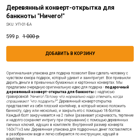
Деревянный конверт-открытка для
банкноты "Ничего!"
SKU:
УП-01-БА
599
р.
1 000
р.
ДОБАВИТЬ В КОРЗИНУ
Оригинальная упаковка для подарка позволит Вам сделать человеку с
чувством юмора подарок, который удивит и заинтригует. Все привыкли
дарить деньги в привычных бумажных и картонных конвертах. Мы
предлагаем очередную оригинальную идею для подарка -
подарочный
деревянный конверт-открытка для банкноты
с надписью
гравировкой
"Ничего! Потому что нормально надо отвечать, когда
спрашивают "что подарить?""
. Деревянный конверт-открытка
представляет из себя плоский контейнер, в который можно положить
банкноту, одну или несколько, и закрыть его с помощью 18 болтов.
Каждый болт закручивается на 2 гайки (развивает усидчивость, терпение
и надолго сохраняет интригу при открывании) с помощью деревянных
гаечных ключей, идущих в комплекте. Внутренний размер конверта:
160х71х3 мм. Деревянная упаковка для подарочных денег поставляется
в разобранном виде и легко собирается по инструкции, идущей в
комплекте.