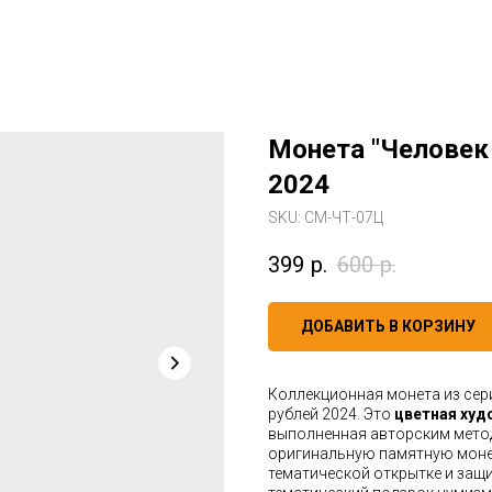
Монета "Человек 
2024
SKU:
СМ-ЧТ-07Ц
399
р.
600
р.
ДОБАВИТЬ В КОРЗИНУ
Коллекционная монета из се
рублей 2024. Это
цветная ху
выполненная авторским мето
оригинальную памятную монет
тематической открытке и защи