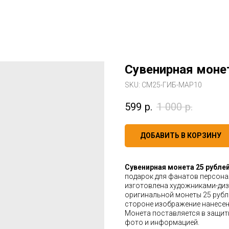
Сувенирная монет
SKU:
СМ25-ГИБ-МАР10
599
р.
1 000
р.
ДОБАВИТЬ В КОРЗИНУ
Сувенирная монета 25 рублей
подарок для фанатов персона
изготовлена художниками-диз
оригинальной монеты 25 рубл
стороне изображение нанесен
Монета поставляется в защит
фото и информацией.