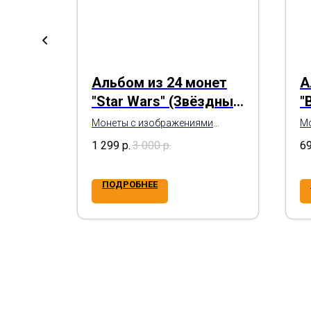
та
Альбом из 24 монет
А
ублей,
"Star Wars" (Звёздные
"
войны)
т
тяжкие"
Монеты с изображениями
Мо
героев знаменитой
ге
1 299
р.
3 000
р.
6
кинофраншизы
ПОДРОБНЕЕ