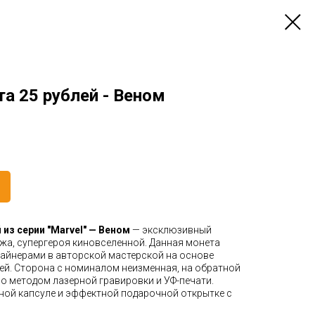
а 25 рублей - Веном
 из серии "Marvel" — Веном
— эксклюзивный
жа, супергероя киновселенной. Данная монета
айнерами в авторской мастерской на основе
ей. Сторона с номиналом неизменная, на обратной
о методом лазерной гравировки и УФ-печати.
ной капсуле и эффектной подарочной открытке с