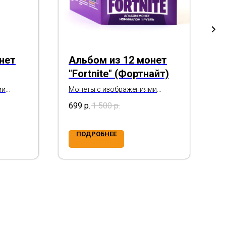
нет
Альбом из 12 монет
А
"Fortnite" (Фортнайт)
"
кающий
С
ми
Монеты с изображениями
М
го
героев популярной
з
к
699
р.
1 500
р.
5
компьютерной онлайн-игры
ПОДРОБНЕЕ