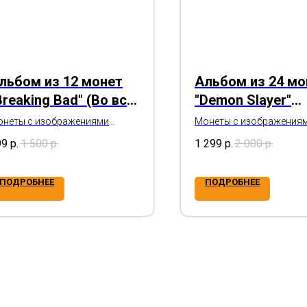
льбом из 12 монет
Альбом из 24 мо
Breaking Bad" (Во все
"Demon Slayer"
яжкие)
(Клинок, рассе
неты с изображениями
Монеты с изображения
роев знаменитого сериала
персонажей популярно
демонов)
99
р.
1 500
р.
1 299
р.
2 000
р.
японского аниме
ПОДРОБНЕЕ
ПОДРОБНЕЕ