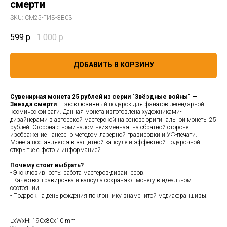
смерти
SKU:
СМ25-ГИБ-ЗВ03
599
р.
1 000
р.
ДОБАВИТЬ В КОРЗИНУ
Сувенирная монета 25 рублей из серии "Звёздные войны" —
Звезда смерти
— эксклюзивный подарок для фанатов легендарной
космической саги. Данная монета изготовлена художниками-
дизайнерами в авторской мастерской на основе оригинальной монеты 25
рублей. Сторона с номиналом неизменная, на обратной стороне
изображение нанесено методом лазерной гравировки и УФ-печати.
Монета поставляется в защитной капсуле и эффектной подарочной
открытке с фото и информацией.
Почему стоит выбрать?
- Эксклюзивность: работа мастеров-дизайнеров.
- Качество: гравировка и капсула сохраняют монету в идеальном
состоянии.
- Подарок на день рождения поклоннику знаменитой медиафраншизы.
LxWxH: 190x80x10 mm