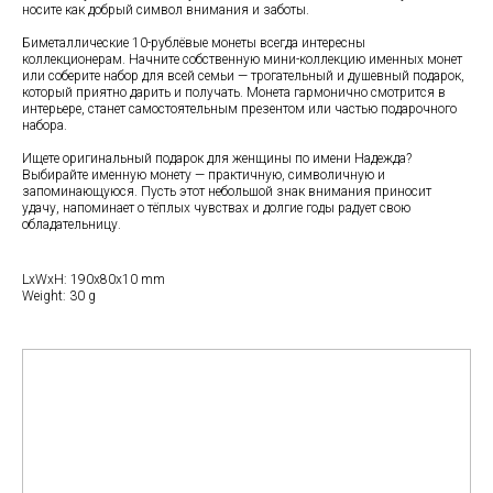
носите как добрый символ внимания и заботы.
Биметаллические 10-рублёвые монеты всегда интересны
коллекционерам. Начните собственную мини-коллекцию именных монет
или соберите набор для всей семьи — трогательный и душевный подарок,
который приятно дарить и получать. Монета гармонично смотрится в
интерьере, станет самостоятельным презентом или частью подарочного
набора.
Ищете оригинальный подарок для женщины по имени Надежда?
Выбирайте именную монету — практичную, символичную и
запоминающуюся. Пусть этот небольшой знак внимания приносит
удачу, напоминает о тёплых чувствах и долгие годы радует свою
обладательницу.
LxWxH: 190x80x10 mm
Weight: 30 g