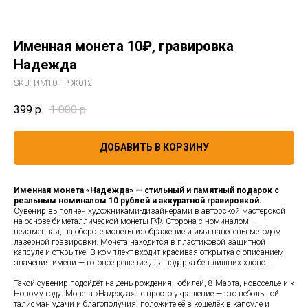
Именная монета 10₽, гравировка
Надежда
SKU:
ИМ10-ГР-Ж012
399
р.
1 000
р.
ДОБАВИТЬ В КОРЗИНУ
Именная монета «Надежда» — стильный и памятный подарок с
реальным номиналом 10 рублей и аккуратной гравировкой.
Сувенир выполнен художниками-дизайнерами в авторской мастерской
на основе биметаллической монеты РФ. Сторона с номиналом —
неизменная, на обороте монеты изображение и имя нанесены методом
лазерной гравировки. Монета находится в пластиковой защитной
капсуле и открытке. В комплект входит красивая открытка с описанием
значения имени — готовое решение для подарка без лишних хлопот.
Такой сувенир подойдёт на день рождения, юбилей, 8 Марта, новоселье и к
Новому году. Монета «Надежда» не просто украшение — это небольшой
талисман удачи и благополучия: положите её в кошелёк в капсуле и