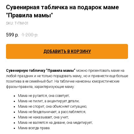
Сувенирная табличка на подарок маме
"Правила мамы"
SKU:
Т-ПМ-01
599
р.
1 200
р.
ДОБАВИТЬ В КОРЗИНУ
Сувенирную табличку "Правила мамы"
можно презентовать маме на
любой праздник и не только порадовать маму, но и привнести еще больше
позитива в ее семейный быт. На табличке нанесены юмористические
фразы-правила, характеризующие маму:
Мама не ругается, она советует;
Мама не пилит, а акцентирует детали;
Мама не спорит, она объясняет ситуацию;
Мама не бездельничает, а расслабляется;
Мама не наказывает, она учит;
Мама не валяется на диване, она медитирует;
Мама всегда права.