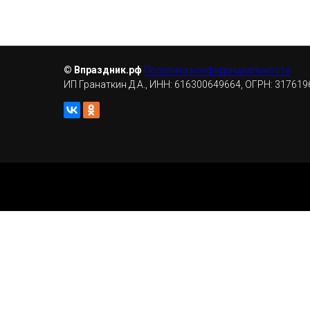
© Впраздник.рф
Политика конфиденциальности
ИП Гранаткин Д.А., ИНН: 616300649664, ОГРН: 31761