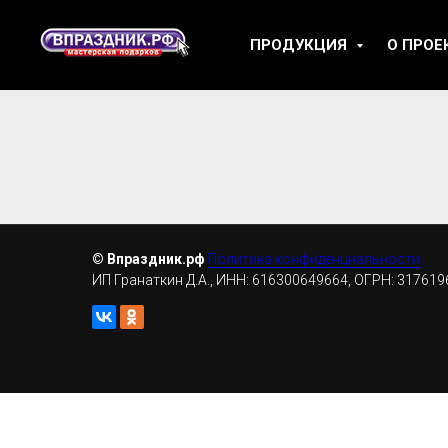
ПРОДУКЦИЯ
О ПРОЕ
© Впраздник.рф
Политика конфиденциальности
ИП Гранаткин Д.А., ИНН: 616300649664, ОГРН: 31761